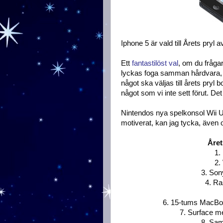
Iphone 5 är vald till Årets pryl a
Ett
fantastilöst val
, om du frågar
lyckas foga samman hårdvara, 
något ska väljas till årets pryl
något som vi inte sett förut. Det
Nintendos nya spelkonsol Wii 
motiverat, kan jag tycka, även o
Året
1.
2.
3. Son
4. Ra
6. 15-tums MacBo
7. Surface m
8. Sam