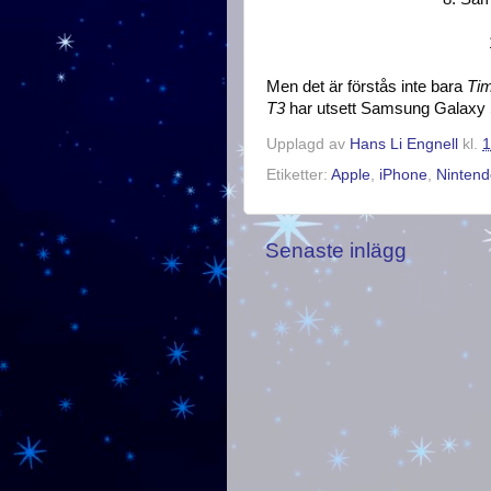
Men det är förstås inte bara
Ti
T3
har utsett Samsung Galaxy S
Upplagd av
Hans Li Engnell
kl.
1
Etiketter:
Apple
,
iPhone
,
Nintend
Senaste inlägg