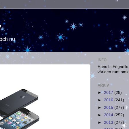
y
 och nu
INFO
Hans Li Engnells
världen runt omk
ARKIV
►
2017
(28)
►
2016
(241)
►
2015
(277)
►
2014
(252)
►
2013
(272)