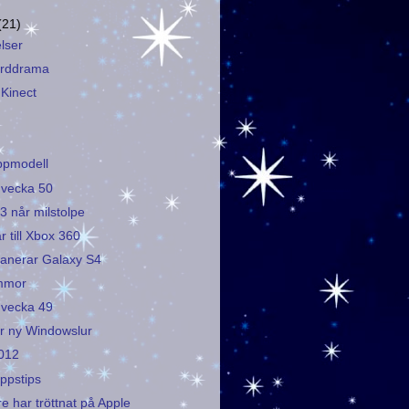
(21)
lser
orddrama
 Kinect
ppmodell
 vecka 50
3 når milstolpe
ar till Xbox 360
anerar Galaxy S4
ommor
 vecka 49
r ny Windowslur
2012
appstips
re har tröttnat på Apple