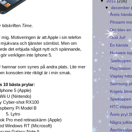
▼
2012
(216)
▼
december
Årets hände
Pinsamt m
v tidskriften
Time
.
Det blev en
 mig. Motiveringen är att Apple i sin telefon
God Jul!
mjukvara och tjänster sömlöst. Men om
En känsla
 borde det erbjuda något nytt och spännande,
Huaweis to
 gör verkligen inte Iphone 5.
Speltoppen
U hamnar som synes på andra plats. Lite mer
PlayStation 
m konsolen inte riktigt är i min smak.
Viaplay hitt
Samsung pl
s 10 bästa prylar:
 Iphone 5 (Apple)
Krigets bl
 Wii U (Nintendo)
Speltoppen
y Cyber-shot RX100
HTC släppe
spberry Pi Model B
5. Lytro
Årets pryl 
ok Pro med retinaskärm (Apple)
Några julkl
ed Windows RT (Microsoft)
Återförsälja
sung Galaxy Note II