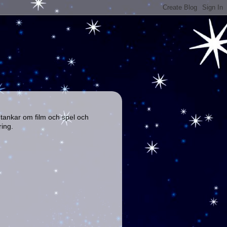
 tankar om film och spel och
ring.