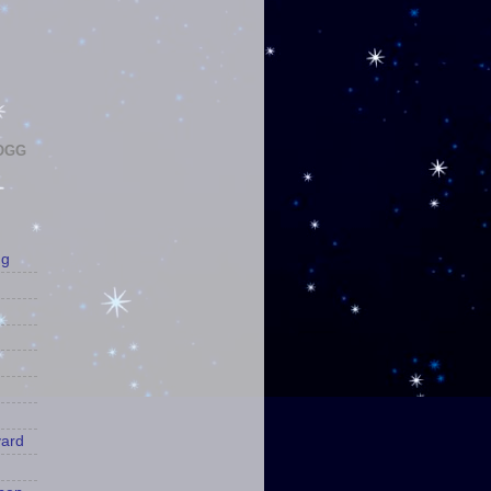
LOGG
gg
yard