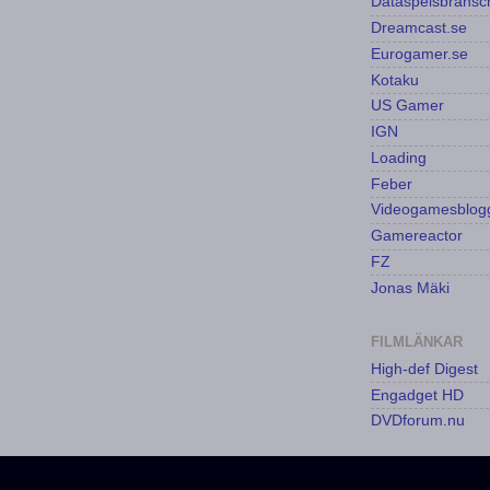
Dataspelsbransc
Dreamcast.se
Eurogamer.se
Kotaku
US Gamer
IGN
Loading
Feber
Videogamesblog
Gamereactor
FZ
Jonas Mäki
FILMLÄNKAR
High-def Digest
Engadget HD
DVDforum.nu