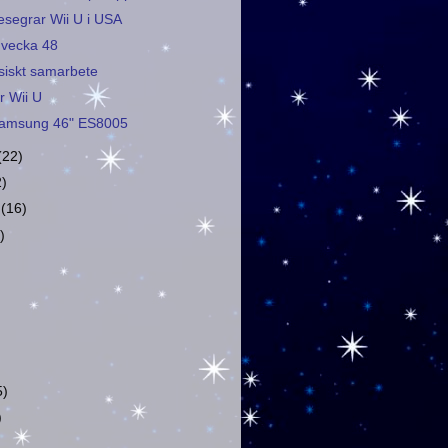
segrar Wii U i USA
 vecka 48
esiskt samarbete
r Wii U
 Samsung 46" ES8005
(22)
2)
r
(16)
)
5)
)