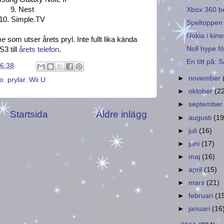
9. Nest
Xbox 360 be
10. Simple.TV
Speltoppen
Nokia i kin
me
som utser årets pryl. Inte fullt lika kända
Noll hype fö
3 till
årets telefon
.
En titt på:
6:38
►
november
o
,
prylar
,
Wii U
►
oktober
(2
►
septembe
Startsida
Äldre inlägg
►
augusti
(19
►
juli
(16)
►
juni
(17)
►
maj
(16)
►
april
(15)
►
mars
(21)
►
februari
(1
►
januari
(16