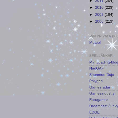
►
2011
(204)
►
2010
(223)
►
2009
(184)
►
2008
(213)
MIN PRIVATA B
Motpol
SPELLÄNKAR
Min Loading-blo
NeoGAF
Shenmue Dojo
Polygon
Gamesradar
Gamesindustry
Eurogamer
Dreamcast Junk
EDGE