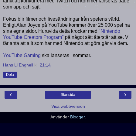
tänkt att konkurrera med Twitch och kommer lanseras både
som app och sajt.
Fokus blir filmer och livesändningar från spelens värld.
Enligt Alan Joyce på YouTube kommer över 25 000 spel ha
sina egna sidor. Huruvida detta krockar med
"Nintendo
YouTube Creators Program"
på något sätt återstår att se. Vi
får anta att allt som har med Nintendo att göra går via dem.
YouTube Gaming
ska lanseras i sommar.
Hans Li Engnell
kl.
21:14
Dela
‹
›
Startsida
Visa webbversion
Använder
Blogger
.